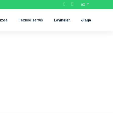
az
ızda
Texniki servis
Layihələr
Əlaqə