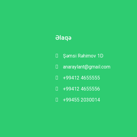
Əlaqə
Şəmsi Rəhimov 1D
anaraylant@gmail.com
+99412 4655555
+99412 4655556
+99455 2030014