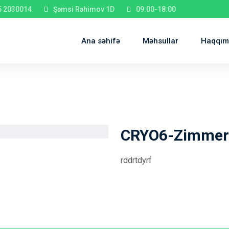
5 2030014
Şəmsi Rəhimov 1D
09:00-18:00
Ana səhifə
Məhsullar
Haqqım
CRYO6-Zimmer
rddrtdyrf