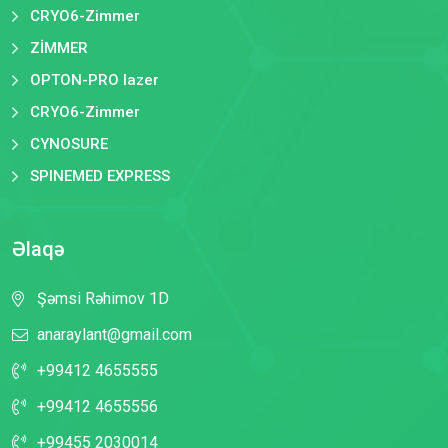
CRYO6-Zimmer
ZİMMER
OPTON-PRO lazer
CRYO6-Zimmer
CYNOSURE
SPINEMED EXPRESS
Əlaqə
Şəmsi Rəhimov 1D
anaraylant@gmail.com
+99412 4655555
+99412 4655556
+99455 2030014